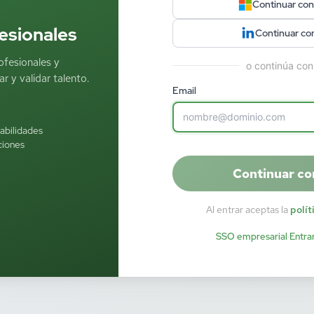
Continuar con
esionales
Continuar co
ofesionales y
o continúa con
r y validar talento.
Email
habilidades
ciones
Continuar co
Al entrar aceptas la
polít
SSO empresarial
·
Entra