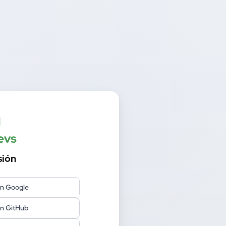
sión
on Google
on GitHub