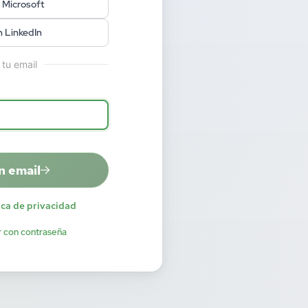
 Microsoft
n LinkedIn
 tu email
n email
ica de privacidad
r con contraseña