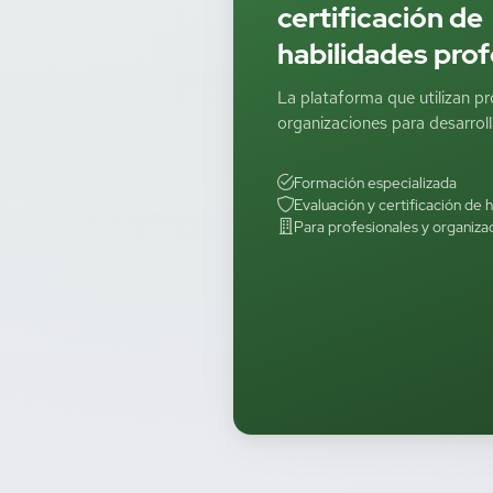
certificación de
habilidades prof
La plataforma que utilizan pr
organizaciones para desarrolla
Formación especializada
Evaluación y certificación de 
Para profesionales y organiza