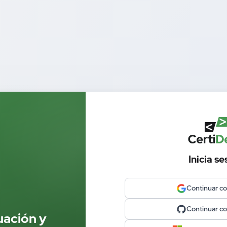
Inicia se
Continuar c
Continuar c
uación y