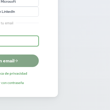
 Microsoft
n LinkedIn
 tu email
n email
ica de privacidad
r con contraseña