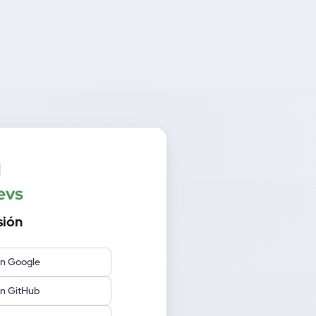
sión
on Google
on GitHub