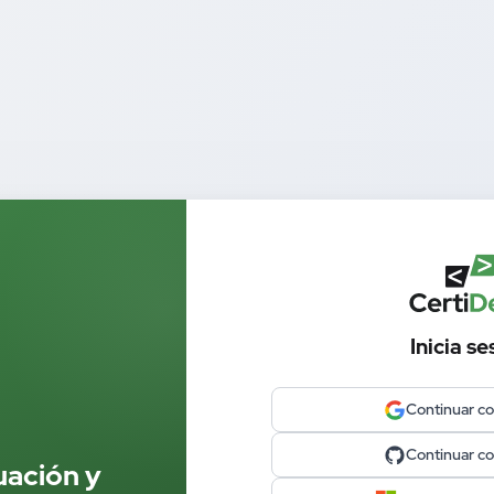
Inicia se
Continuar c
Continuar c
uación y