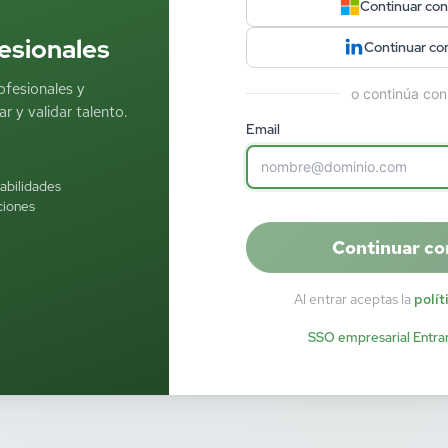
Continuar con
esionales
Continuar co
ofesionales y
o continúa con
r y validar talento.
Email
habilidades
ciones
Continuar co
Al entrar aceptas la
polít
SSO empresarial
·
Entra