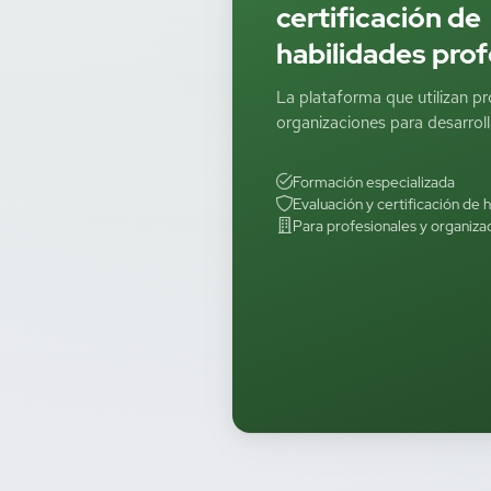
certificación de
habilidades prof
La plataforma que utilizan pr
organizaciones para desarrolla
Formación especializada
Evaluación y certificación de 
Para profesionales y organiza