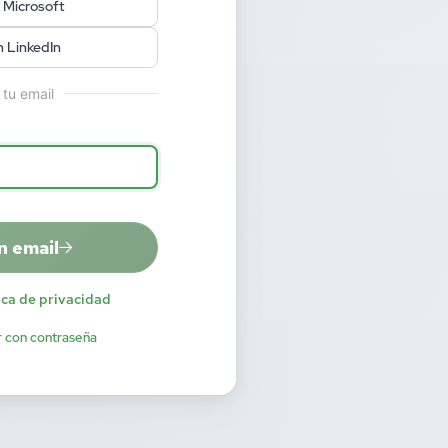
 Microsoft
n LinkedIn
 tu email
n email
ica de privacidad
r con contraseña