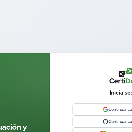
Inicia se
Continuar c
Continuar c
uación y