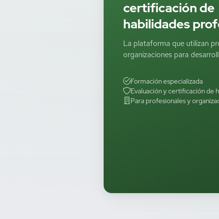
certificación de
habilidades prof
La plataforma que utilizan pr
organizaciones para desarrolla
Formación especializada
Evaluación y certificación de 
Para profesionales y organiza