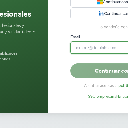
Continuar con
esionales
Continuar co
ofesionales y
o continúa con
r y validar talento.
Email
habilidades
ciones
Continuar co
Al entrar aceptas la
polít
SSO empresarial
·
Entra