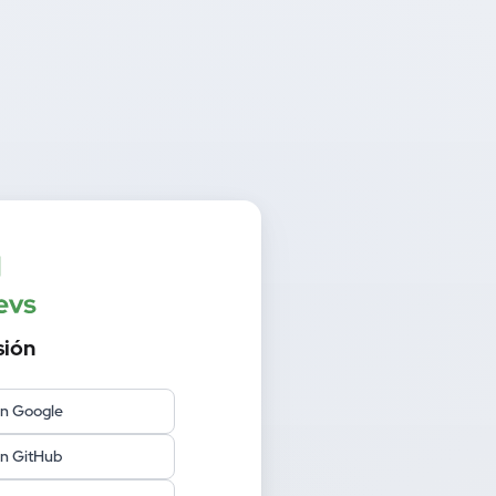
sión
on Google
on GitHub