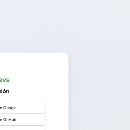
sión
on Google
on GitHub