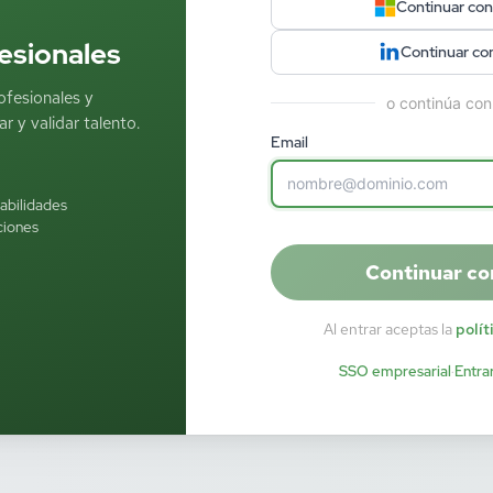
Continuar con
esionales
Continuar co
ofesionales y
o continúa con
r y validar talento.
Email
habilidades
ciones
Continuar co
Al entrar aceptas la
polít
SSO empresarial
·
Entra