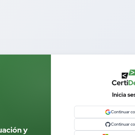
Inicia se
Continuar c
Continuar c
uación y