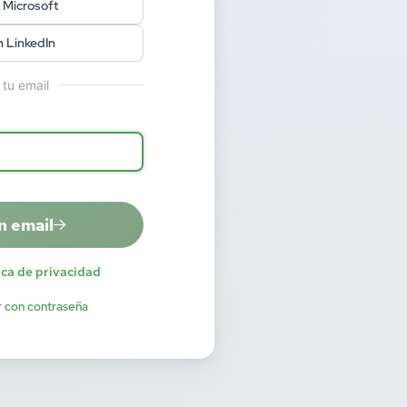
 Microsoft
n LinkedIn
 tu email
n email
ica de privacidad
r con contraseña